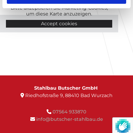
Bitte akzeptieren Sie Marketing-Cookies,
um diese Karte anzuzeigen.
Accept cookies
Stahlbau Butscher GmbH
Riedhofstraße 9, 88410 Bad Wurzach

07564 933870

info@butscher-stahlbau.de
