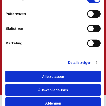
Präferenzen
Statistiken
Wir verarbeiten Ihre eingegebenen
personenbezogenen Daten ausschließlich zur
Beantwortung Ihrer Anfrage. Weitere
Marketing
Informationen zum Datenschutz,
insbesondere auch zu Ihren Rechten, finden
Sie in unseren Datenschutzhinweisen. *
Details zeigen
* Pflichtfeld
Alle zulassen
Auswahl erlauben
Ablehnen