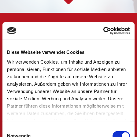
KONTAKTIEREN SIE UNS!
Stahlbau Butscher GmbH
Diese Webseite verwendet Cookies
Riedhofstraße 9
Wir verwenden Cookies, um Inhalte und Anzeigen zu
88410, Bad Wurzach
personalisieren, Funktionen für soziale Medien anbieten
07564 933870

zu können und die Zugriffe auf unsere Website zu
info@butscher-stahlbau.de

analysieren. Außerdem geben wir Informationen zu Ihrer
Verwendung unserer Website an unsere Partner für
soziale Medien, Werbung und Analysen weiter. Unsere
Partner führen diese Informationen möglicherweise mit
weiteren Daten zusammen, die Sie ihnen bereitgestellt
haben oder die sie im Rahmen Ihrer Nutzung der Dienste
gesammelt haben.
Einwilligungsauswahl
Notwendig